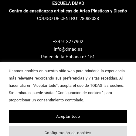
ESCUELA DMAD
Centro de enseñanzas artísticas de Artes Plásticas y Diseño
CÓDIGO DE CENTRO: 28083038
+34 918277902
info@dmad.es
Paseo de la Habana nº 151
Madrid, España.
Usamos cookies en nuestro sitio web para brindarle la experiencia
más relevante recordando sus preferencias y visitas repetidas. Al
hacer clic en "Aceptar todo", acepta el uso de TODAS las cookies.
Sin embargo, puede visitar "Configuración de cookies" para
Aviso Legal y Cookies
Política de Privacidad
proporcionar un consentimiento controlado.
Contacto
Accede al área de los alumnos
Aceptar todo
Ofertas de empleo
Dmad Madrid Escuela de Postgrados & Arquitectura, Interiorismo y
Configuración de cookies