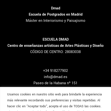
Dmad
Escuela de Postgrados en Madrid
Máster en Interiorismo y Paisajismo
ESCUELA DMAD
Centro de enseñanzas artísticas de Artes Plásticas y Diseño
CÓDIGO DE CENTRO: 28083038
+34 918277902
info@dmad.es
Paseo de la Habana nº 151
Madrid, España.
Usamos cookies en nuestro sitio web para brindarle la experiencia
más relevante recordando sus preferencias y visitas repetidas. Al
hacer clic en "Aceptar todo", acepta el uso de TODAS las cookies.