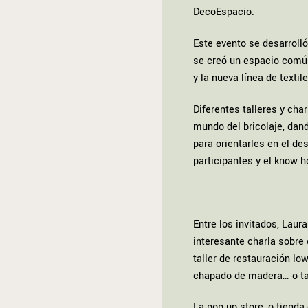
DecoEspacio.
Este evento se desarrolló
se creó un espacio común
y la nueva línea de texti
Diferentes talleres y cha
mundo del bricolaje, dand
para orientarles en el de
participantes y el know h
Entre los invitados, Laur
interesante charla sobre 
taller de restauración lo
chapado de madera… o tal
La pop up store, o tiend