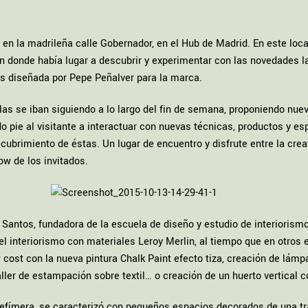
 en la madrileña calle Gobernador, en el Hub de Madrid. En este local 
 donde había lugar a descubrir y experimentar con las novedades l
les diseñada por Pepe Peñalver para la marca.
rlas se iban siguiendo a lo largo del fin de semana, proponiendo nue
o pie al visitante a interactuar con nuevas técnicas, productos y es
scubrimiento de éstas. Un lugar de encuentro y disfrute entre la crea
ow de los invitados.
a Santos, fundadora de la escuela de diseño y estudio de interioris
el interiorismo con materiales Leroy Merlin, al tiempo que en otros 
w cost con la nueva pintura Chalk Paint efecto tiza, creación de lám
ler de estampación sobre textil… o creación de un huerto vertical 
a efímera, se caracterizó con pequeños espacios decorados de una tr