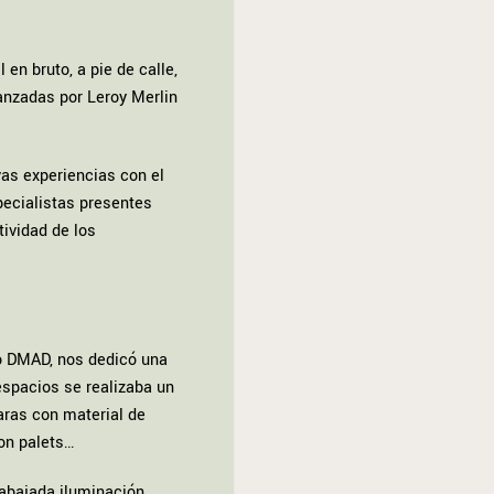
en bruto, a pie de calle,
anzadas por Leroy Merlin
vas experiencias con el
pecialistas presentes
tividad de los
mo DMAD, nos dedicó una
espacios se realizaba un
paras con material de
con palets…
abajada iluminación,