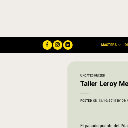
Saltar
al
contenido
MASTERS
D
UNCATEGORIZED
Taller Leroy M
POSTED ON
13/10/2015
BY
DM
El pasado puente del Pila