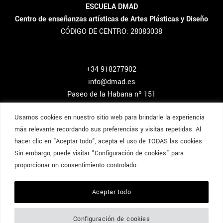
ESCUELA DMAD
Centro de enseñanzas artísticas de Artes Plásticas y Diseño
CÓDIGO DE CENTRO: 28083038
+34 918277902
info@dmad.es
Paseo de la Habana nº 151
Madrid, España.
Usamos cookies en nuestro sitio web para brindarle la experiencia
más relevante recordando sus preferencias y visitas repetidas. Al
hacer clic en "Aceptar todo", acepta el uso de TODAS las cookies.
Sin embargo, puede visitar "Configuración de cookies" para
Aviso Legal y Cookies
Política de Privacidad
proporcionar un consentimiento controlado.
Contacto
Accede al área de los alumnos
Aceptar todo
Ofertas de empleo
Dmad Madrid Escuela de Postgrados & Arquitectura, Interiorismo y
Configuración de cookies